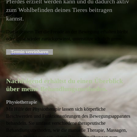
Pferdes erzielt werden kann und du dadurch aktiv
zum Wohlbefinden deines Tieres beitragen
kannst.
Damit deinem Tier die Freude an der Bewegung erhalten bleibt
oder diese wieder zurückgewinnt, unterstütze ich dich gerne.
Termin vereinbaren
Nachfolgend erhältst du einen Überblick
über meine Behandlungsmethoden.
Physiotherapie
Mit Hilfe der Physiotherapie lassen sich körperliche
Beschwerden und Funktionsstörungen des Bewegungsapparates
behandeln. Sie umfasst verschiedene therapeutische
Behandlungsmethoden, wie die manuelle Therapie, Massagen,