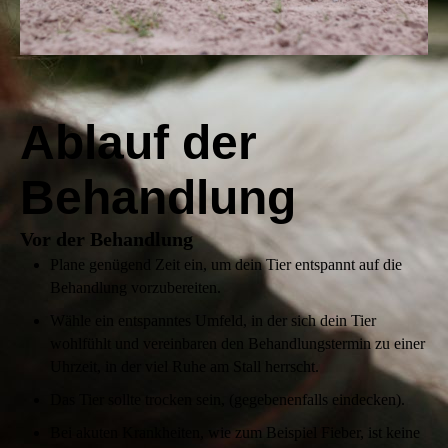
Ablauf der
Behandlung
Vor der Behandlung
Plane genügend Zeit ein, um dein Tier entspannt auf die
Behandlung vorzubereiten.
Wähle ein entspanntes Umfeld, in der sich dein Tier
wohlfühlt und vereinbaren den Behandlungstermin zu einer
Uhrzeit, in der viel Ruhe am Stall herrscht.
Das Tier sollte trocken sein, (gegebenenfalls eindecken).
Bei akuten Krankheiten, wie zum Beispiel Fieber, ist keine