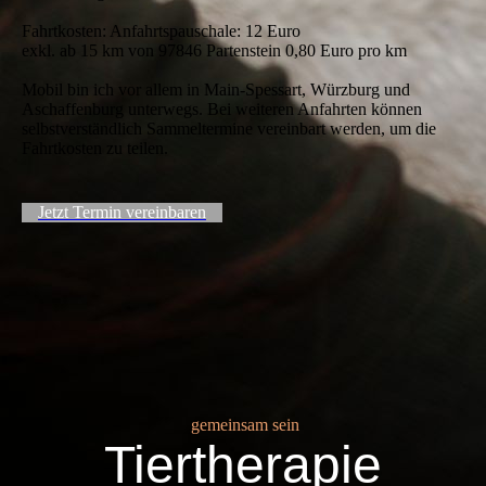
Fahrtkosten: Anfahrtspauschale: 12 Euro
exkl. ab 15 km von 97846 Partenstein 0,80 Euro pro km
Mobil bin ich vor allem in Main-Spessart, Würzburg und
Aschaffenburg unterwegs. Bei weiteren Anfahrten können
selbstverständlich Sammeltermine vereinbart werden, um die
Fahrtkosten zu teilen.
Jetzt Termin vereinbaren
gemeinsam sein
Tiertherapie