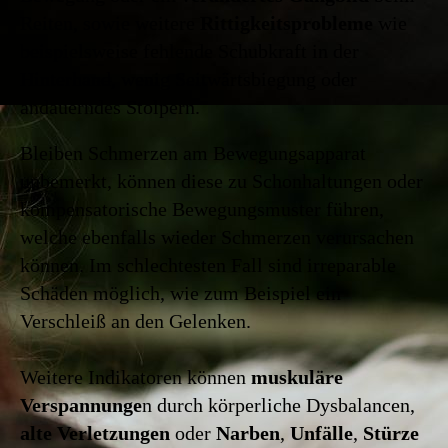
Reiten, sowie weitere
Rittigkeitsprobleme
wie
beispielsweise fehlende Schubkraft in der
Hinterhand, wenig Seitwärtsbiegung oder
andauerndes Stolpern.
Bleiben Schmerzen am Bewegungsapparat
unbemerkt, können diese zu Schonhaltungen oder
kompensatorische Bewegungsmuster führen,
welche ebenfalls wieder Schmerzen verursachen
können. Im schlechtesten Fall sind irreparable
Schäden möglich, wie zum Beispiel ein
Verschleiß an den Gelenken.
Weitere Indikatoren können
muskuläre
Verspannunge
n durch körperliche Dysbalancen,
alte Verletzungen
oder
Narben
,
Unfälle
,
Stürze