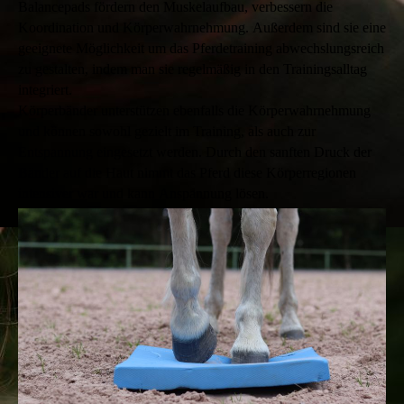
Balancepads fördern den Muskelaufbau, verbessern die
Koordination und Körperwahrnehmung. Außerdem sind sie eine
geeignete Möglichkeit um das Pferdetraining abwechslungsreich
zu gestalten, indem man sie regelmäßig in den Trainingsalltag
integriert.
Körperbänder unterstützen ebenfalls die Körperwahrnehmung
und können sowohl gezielt im Training, als auch zur
Entspannung eingesetzt werden. Durch den sanften Druck der
Bänder auf die Haut nimmt das Pferd diese Körperregionen
intensiver war und kann Anspannung lösen.