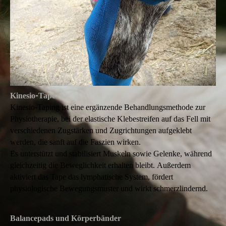
Kinesio-Tape
Kinesio-Taping ist eine ergänzende Behandlungsmethode zur
Physiotherapie, bei der elastische Klebestreifen auf das Fell mit
verschiedenen Zugstärken und Zugrichtungen aufgeklebt
werden, die sanft auf die Faszien wirken.
Es unterstützt und stabilisiert Muskeln sowie Gelenke, während
gleichzeitig die Beweglichkeit erhalten bleibt. Außerdem
aktiviert das Tape das lymphatische System, fördert
physiologische Bewegungsmuster und wirkt schmerzlindernd.
Balancepads und Körperbänder