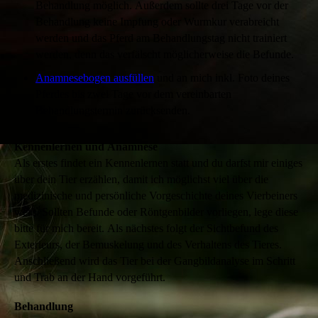
Behandlung möglich. Außerdem sollte drei Tage vor der
Behandlung keine Impfung oder Wurmkur verabreicht
werden und das Pferd am Behandlungstag nicht trainiert
werden, denn das verfälscht möglicherweise die Befunde.
Anamnesebogen ausfüllen
und an mich inkl. Foto deines
Pferdes bis zwei Tage vor dem vereinbarten
Behandlungstermin zurücksenden.
Kennenlernen und Anamnese
Als erstes findet ein Kennenlernen statt und du darfst mir einiges
über dein Tier erzählen, damit ich möglichst viel über die
medizinische und persönliche Vorgeschichte deines Vierbeiners
weiß. Sollten Befunde oder Röntgenbilder vorliegen, lege diese
bitte für mich bereit. Als nächstes folgt der Sichtbefund des
Exterieurs, der Bemuskelung und des Verhaltens des Tieres.
Anschließend wird das Tier bei der Gangbildanalyse im Schritt
und Trab an der Hand vorgeführt.
Behandlung