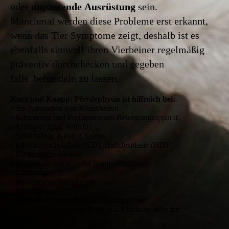
oder
unpassende Ausrüstung
sein.
Manchmal werden diese Probleme erst erkannt,
wenn das Tier Symptome zeigt, deshalb ist es
ebenfalls sinnvoll ihren Vierbeiner regelmäßig
präventiv durchchecken und gegeben
falls behandeln zu lassen.
Kurz und Knapp: Pferdephysio ist hilfreich bei:
• der Prävention von Krankheiten
• Schmerzen und Problemen am Bewegungsapparat
• Arthrose, Spat, Arthritis
• Spondylose, Kissing Spines
• Ellenbogendysplasie (ED), Hüftdysplasie (HD)
• Rittigkeitsproblemen
• Muskel-, Sehnen-, oder Bandverletzungen
• Lähmungen
• Verhaltensauffälligkeiten
• Lahmheiten
• Muskelverspannungen, Muskelatrophien
• der Verbesserung von Kraft und Ausdauer oder zur
Entspannung