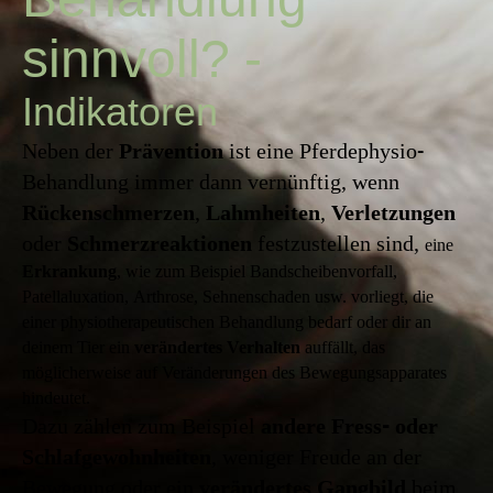
sinnvoll? -
Indikatoren
Neben der
Prävention
ist eine Pferdephysio-
Behandlung immer dann vernünftig, wenn
Rückenschmerzen
,
Lahmheiten
,
Verletzungen
oder
Schmerzreaktionen
festzustellen sind,
eine
Erkrankung
, wie zum Beispiel Bandscheibenvorfall,
Patellaluxation, Arthrose, Sehnenschaden usw. vorliegt, die
einer physiotherapeutischen Behandlung bedarf oder dir an
deinem Tier ein
verändertes Verhalten
auffällt, das
möglicherweise auf Veränderungen des Bewegungsapparates
hindeutet.
Dazu zählen zum Beispiel
andere Fress- oder
Schlafgewohnheiten
, weniger Freude an der
Bewegung oder ein
verändertes Gangbild
beim