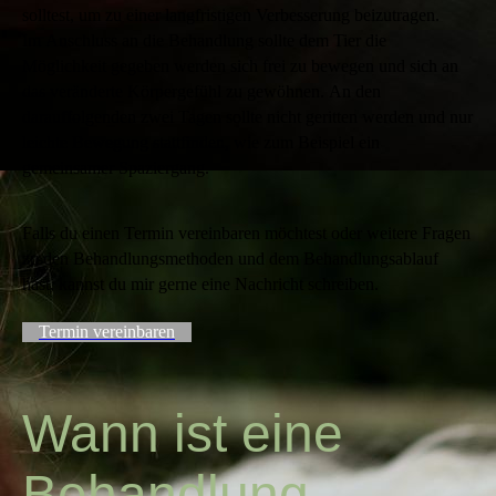
solltest, um zu einer langfristigen Verbesserung beizutragen.
Im Anschluss an die Behandlung sollte dem Tier die
Möglichkeit gegeben werden sich frei zu bewegen und sich an
das veränderte Körpergefühl zu gewöhnen. An den
darauffolgenden zwei Tagen sollte nicht geritten werden und nur
leichte Bewegung stattfinden, wie zum Beispiel ein
gemeinsamer Spaziergang.
Falls du einen Termin vereinbaren möchtest oder weitere Fragen
zu den Behandlungsmethoden und dem Behandlungsablauf
hast, kannst du mir gerne eine Nachricht schreiben.
Termin vereinbaren
Wann ist eine
Behandlung