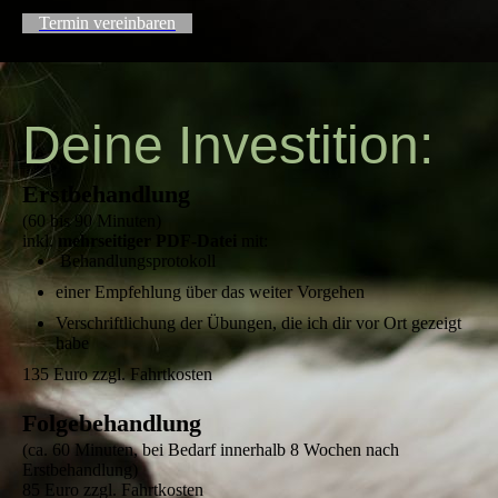
Termin vereinbaren
Deine Investition:
Erstbehandlung
(60 bis 90 Minuten)
inkl.
mehrseitiger PDF-Datei
mit:
Behandlungsprotokoll
einer Empfehlung über das weiter Vorgehen
Verschriftlichung der Übungen, die ich dir vor Ort gezeigt
habe
135 Euro zzgl. Fahrtkosten
Folgebehandlung
(ca. 60 Minuten, bei Bedarf innerhalb 8 Wochen nach
Erstbehandlung)
85 Euro zzgl. Fahrtkosten