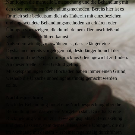
Nun folgen die manuelle Untersuchung und die Behandlung mit
den oben genannten Behandlungsmethoden. Bereits hier ist es
für mich sehr bedeutsam dich als Halter:in mit einzubeziehen
und angewendete Behandlungsmethoden zu erklären oder
Übungen vorzuzeigen, die du mit deinem Tier anschließend
selbstständig durchführen kannst.
Außerdem wichtig zu erwähnen ist, dass je länger eine
Dysbalance bereits vorgelegen hat, desto länger braucht der
Körper und die Psyche, um zurück ins Gleichgewicht zu finden.
An dieser Stelle ist viel Geduld gefragt.
Muskelspannungen oder Blockaden haben immer einen Grund,
weshalb die Ursache unbedingt ausfindig gemacht werden
sollte.
Nachbesprechung
Nach der Behandlung findet eine Nachbesprechung über die
Behandlung und das weitere Vorgehen statt. Du erhältst eine
Rückmeldung von mir zur Bewegungsqualität, Bemuskelung
und dem Fasziensystem deines Tieres, sowie Übungen, die du
im Nachgang mit deinem Vierbeiner regelmäßig durchführen