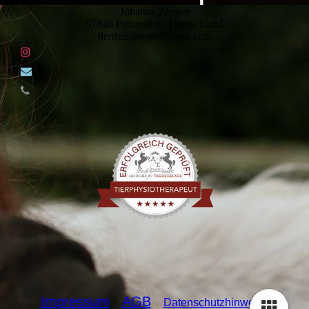
Johanna Ziegler
97846 Partenstein, Deutschland
tiertherapiegs@gmail.com
Impressum
AGB
Datenschutzhin
weise